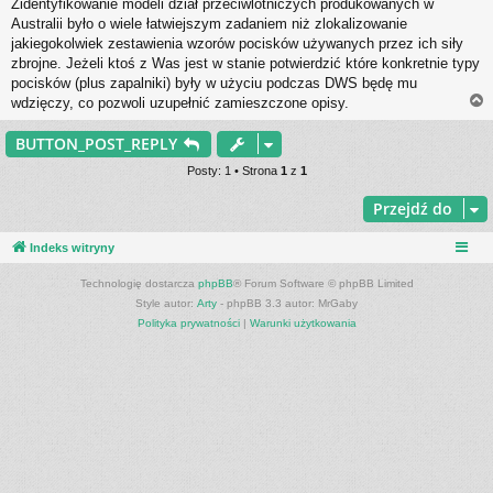
Zidentyfikowanie modeli dział przeciwlotniczych produkowanych w
s
Australii było o wiele łatwiejszym zadaniem niż zlokalizowanie
t
jakiegokolwiek zestawienia wzorów pocisków używanych przez ich siły
zbrojne. Jeżeli ktoś z Was jest w stanie potwierdzić które konkretnie typy
pocisków (plus zapalniki) były w użyciu podczas DWS będę mu
wdzięczy, co pozwoli uzupełnić zamieszczone opisy.
BUTTON_POST_REPLY
r
Posty: 1 • Strona
1
z
1
Przejdź do
Indeks witryny
Technologię dostarcza
phpBB
® Forum Software © phpBB Limited
Style autor:
Arty
- phpBB 3.3 autor: MrGaby
Polityka prywatności
|
Warunki użytkowania