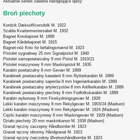
Aktualnie serwis zawiera następujące opisy:
s
t
Broń piechoty
Kordzik Dæksofficersdolk M. 1922
Szabla Kvartermestersabel M. 1932
Bagnet Knivbajonet M. 1889
Bagnet Kårdebajonet M. 1915
Bagnet-nóż Kniv for befalingsmænd M. 1923
Pistolet sygnałowy 25 mm Signalpistol M. 1940
Pistolet samopowtarzalny 9 mm Pistol M. 1910/21
Pistolet maszynowy 9 mm Maskinpistol M. 1935
Karabin powtarzalny 8 mm Gevær M. 1889
Karabinek powtarzalny kawalerii 8 mm Rytterkarabin M. 1889
Karabinek powtarzalny saperów 8 mm Ingeniørkarabin M. 1889
Karabinek powtarzalny artylerzystów 8 mm Artillerikarabin M. 1889
Karabinek powtarzalny piechoty 8 mm Fodfolkskarabin M. 1889
Karabin wyborowy 8 mm Finskydningsgevær M. 1928
Lekki karabin maszynowy 8 mm Rekylgevær M. 1903/24 (Madsen)
Lekki karabin maszynowy 8 mm Rekylgevær M. 1924 (Madsen)
Ciężki karabin maszynowy 8 mm Maskingevær M. 1929 (Madsen)
Działo piechoty 20 mm maskinkanon M. 1938 (Madsen)
Granat ręczny zaczepny Håndbombe M. 1923
Granat ręczny obronny Håndgranat M. 1923
Granat ręczny ćwiczebny Øvelseshåndbombe M. 1923