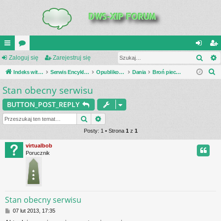
Szuk
UI
Zaloguj się
or
Zarejestruj się
al
ar
S
C
Indeks witryny
a
Serwis Encyklopedia Uzbrojenia
Opublikowane zestawienia
Dania
Broń piechoty
og
ej
z
Stan obecny serwisu
K
uj
es
u
_L
si
tru
BUTTON_POST_REPLY
k
a
IN
Szukaj
Wyszukiwanie zaawansowane
ę
j
j
Posty: 1 • Strona
1
z
1
K
si
virtualbob
S
ę
Porucznik
Stan obecny serwisu
P
07 lut 2013, 17:35
o