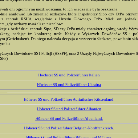
wali oni ogromnymi możliwościami, to ich władza nie była bezkresna.
lnie anulować lub zmieniać rozkazów, które Inspektorzy Sipo czy OrPo otrzym
 z centrali RSHA, względnie z Urzędu Głównego OrPo. Mieli oni jednak
ra, gdy rozkazy uważali za niecelowe.
ukcje z berlińskiej centrali Sipo, SD czy OrPo miały charakter ogólny, wtedy Wyż
ozkazy, nadając im konkretną treść. Każdy z Wyższych Dowódców SS i poli
m (Gerichtsherr). Do niego należała decyzja o wszczęciu śledztwa, powołaniu skł
yroku.
yższych Dowódców SS i Policji (HSSPF), oraz 2 Urzędy Najwyższych Dowodców SS 
SSPF)
Höchster SS und Polizeiführer Italien
Höchster SS und Polizeiführer Ukraina
Höherer SS und Polizeiführer Adriatisches Küstenland.
Höherer SS und Polizeiführer Albanien
Höherer SS und Polizeiführer Alpenland.
Höherer SS und Polizeiführer Belgien-Nordfrankreich.
Höherer SS und Polizeiführer Böhmen und Mähren.