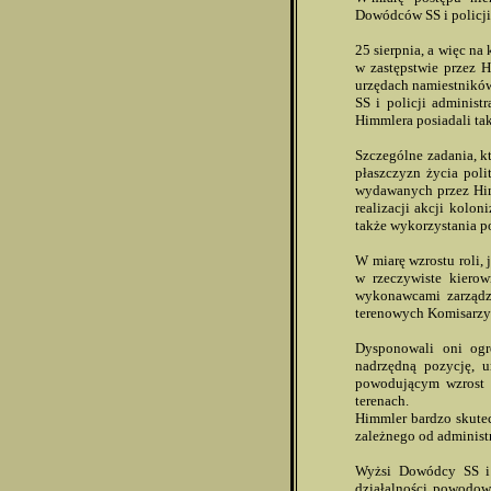
Dowódców SS i policji
25 sierpnia, a więc n
w zastępstwie przez H
urzędach namiestnikó
SS i policji administ
Himmlera posiadali tak
Szczególne zadania, k
płaszczyzn życia pol
wydawanych przez Him
realizacji akcji kolo
także wykorzystania p
W miarę wzrostu roli,
w rzeczywiste kiero
wykonawcami zarządzeń
terenowych Komisarzy 
Dysponowali oni ogr
nadrzędną pozycję, 
powodującym wzrost 
terenach.
Himmler bardzo skutecz
zależnego od administr
Wyżsi Dowódcy SS i P
działalności powodowa