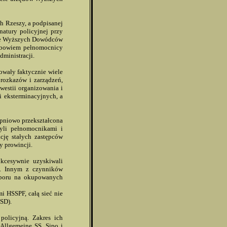
h Rzeszy, a podpisanej
natury policyjnej przy
nie Wyższych Dowódców
a, bowiem pełnomocnicy
dministracji.
owały faktycznie wiele
rozkazów i zarządzeń,
estii organizowania i
i eksterminacyjnych, a
opniowo przekształcona
yli pełnomocnikami i
kcję stałych zastępców
y prowincji.
kcesywnie uzyskiwali
P. Innym z czynników
oporu na okupowanych
mi HSSPF, całą sieć nie
(SD).
policyjną. Zakres ich
 Allgemeine SS, Sipo i