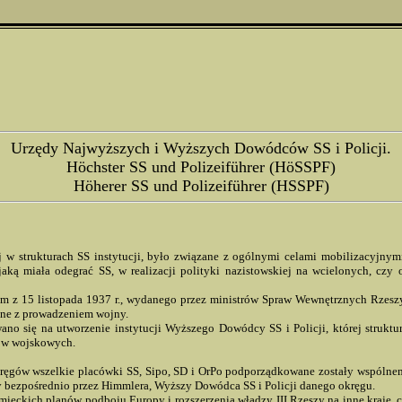
Urzędy Najwyższych i Wyższych Dowódców SS i Policji.
Höchster SS und Polizeiführer (HöSSPF)
Höherer SS und Polizeiführer (HSSPF)
j w strukturach SS instytucji, było związane z ogólnymi celami mobilizacyjnym
jaką miała odegrać SS, w realizacji polityki nazistowskiej na wcielonych, czy
m z 15 listopada 1937 r., wydanego przez ministrów Spraw Wewnętrznych Rzeszy
ane z prowadzeniem wojny.
 się na utworzenie instytucji Wyższego Dowódcy SS i Policji, której struktu
gów wojskowych.
ręgów wszelkie placówki SS, Sipo, SD i OrPo podporządkowane zostały wspólnem
bezpośrednio przez Himmlera, Wyższy Dowódca SS i Policji danego okręgu.
mieckich planów podboju Europy i rozszerzenia władzy III Rzeszy na inne kraje,