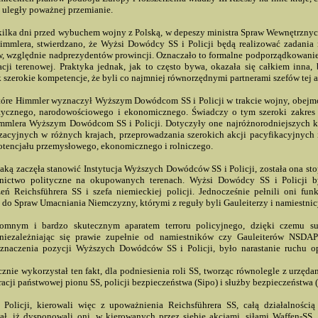
 uległy poważnej przemianie.
a kilka dni przed wybuchem wojny z Polską, w depeszy ministra Spraw Wewnętrznyc
immlera, stwierdzano, że Wyżsi Dowódcy SS i Policji będą realizować zadania 
w, względnie nadprezydentów prowincji. Oznaczało to formalne podporządkowa
racji terenowej. Praktyka jednak, jak to często bywa, okazała się całkiem inn
 szerokie kompetencje, że byli co najmniej równorzędnymi partnerami szefów tej a
tóre Himmler wyznaczył Wyższym Dowódcom SS i Policji w trakcie wojny, obejm
itycznego, narodowościowego i ekonomicznego. Świadczy o tym szeroki zakres 
mlera Wyższym Dowódcom SS i Policji. Dotyczyły one najróżnorodniejszych kw
nizacyjnych w różnych krajach, przeprowadzania szerokich akcji pacyfikacyjnych 
otencjału przemysłowego, ekonomicznego i rolniczego.
 jaką zaczęła stanowić Instytucja Wyższych Dowódców SS i Policji, została ona st
wnictwo polityczne na okupowanych terenach. Wyżsi Dowódcy SS i Policji b
 Reichsführera SS i szefa niemieckiej policji. Jednocześnie pełnili oni fun
do Spraw Umacniania Niemczyzny, którymi z reguły byli Gauleiterzy i namiestnic
omnym i bardzo skutecznym aparatem terroru policyjnego, dzięki czemu su
uniezależniając się prawie zupełnie od namiestników czy Gauleiterów NSDA
znaczenia pozycji Wyższych Dowódców SS i Policji, było narastanie ruchu 
nie wykorzystał ten fakt, dla podniesienia roli SS, tworząc równolegle z urzęda
acji państwowej pionu SS, policji bezpieczeństwa (Sipo) i służby bezpieczeństwa 
olicji, kierowali więc z upoważnienia Reichsführera SS, całą działalnością 
ł, iż dysponowali oni, w kierowanych przez siebie akcjami, siłami Waffen-SS,