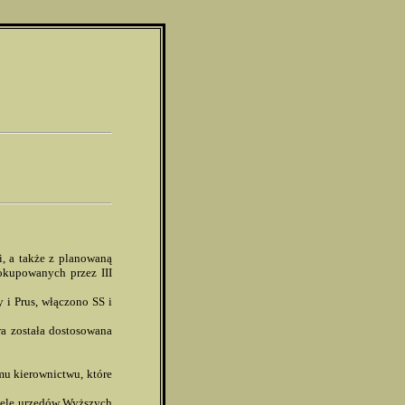
i, a także z planowaną
 okupowanych przez III
 i Prus, włączono SS i
ra została dostosowana
u kierownictwu, które
 cele urzędów Wyższych