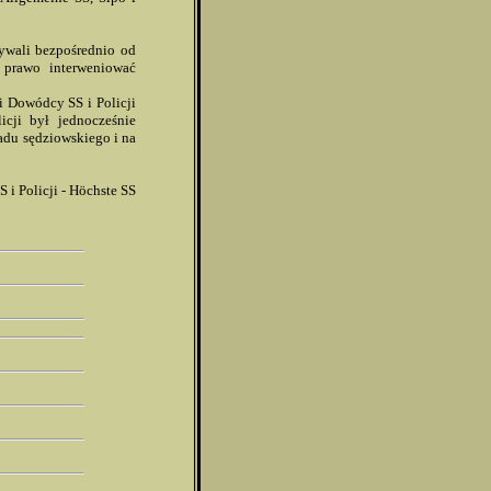
ywali bezpośrednio od
 prawo interweniować
si Dowódcy SS i Policji
cji był jednocześnie
adu sędziowskiego i na
i Policji - Höchste SS