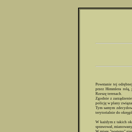
Powstanie tej odrębne
przez Himmlera rolą, 
Rzeszę terenach.
Zgodnie z zarządzenie
policję w plany związ
Tym samym zdecydowano
terytorialnie do okrę
W każdym z takich ok
sprawował, mianowany 
W miarę "postępu" nie