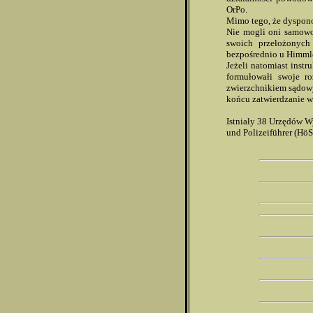
OrPo.
Mimo tego, że dyspono
Nie mogli oni samowo
swoich przełożonych
bezpośrednio u Himmle
Jeżeli natomiast instr
formułowałi swoje r
zwierzchnikiem sądowy
końcu zatwierdzanie w
Istniały 38 Urzędów W
und Polizeiführer (Hö