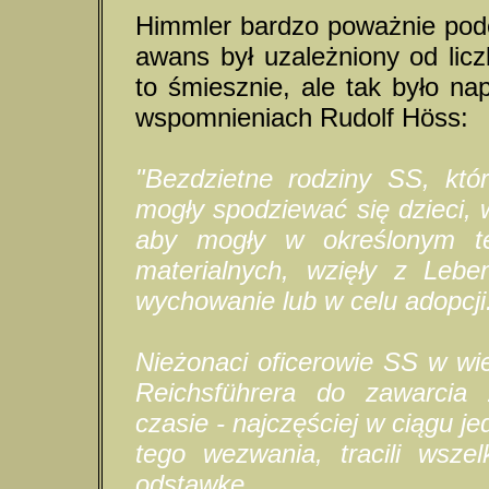
Himmler bardzo poważnie podch
awans był uzależniony od lic
to śmiesznie, ale tak było n
wspomnieniach Rudolf Höss:
"Bezdzietne rodziny SS, któ
mogły spodziewać się dzieci,
aby mogły w określonym te
materialnych, wzięły z Lebe
wychowanie lub w celu adopcji
Nieżonaci oficerowie SS w wie
Reichsführera do zawarcia
czasie - najczęściej w ciągu je
tego wezwania, tracili wsze
odstawkę.