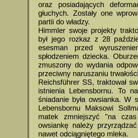
oraz posiadających deforma
głuchych. Zostały one wprow
partii do władzy.
Himmler swoje projekty trak
był jego rozkaz z 28 paździ
esesman przed wyruszenie
spłodzeniem dziecka. Oburze
zmuszony do wydania odpowie
przeciwny naruszaniu trwałości
Reichsführer SS, traktował sw
istnienia Lebensbornu. To n
śniadanie była owsianka. W st
Lebensbornu Maksowi Sollma
matek zmniejszyć "na czas
owsiankę należy przyrządzać
nawet odciągniętego mleka.