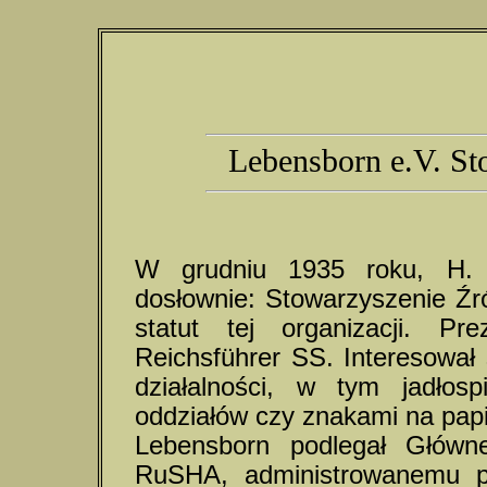
Lebensborn e.V. St
W grudniu 1935 roku, H. 
dosłownie: Stowarzyszenie Źró
statut tej organizacji. P
Reichsführer SS. Interesował
działalności, w tym jadłos
oddziałów czy znakami na pap
Lebensborn podlegał Głów
RuSHA, administrowanemu p