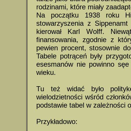
rodzinami, które miały zaadap
Na początku 1938 roku Him
stowarzyszenia z Sippenamt 
kierował Karl Wolff. Niew
finansowania, zgodnie z któ
pewien procent, stosownie do 
Tabele potrąceń były przygo
esesmanów nie powinno sęe
wieku.
Tu też widać było polityk
wielodzietności wśród członk
podstawie tabel w zależności od
Przykładowo: