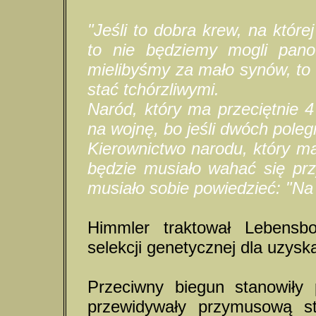
"Jeśli to dobra krew, na które
to nie będziemy mogli panow
mielibyśmy za mało synów, to c
stać tchórzliwymi.
Naród, który ma przeciętnie 
na wojnę, bo jeśli dwóch pole
Kierownictwo narodu, który m
będzie musiało wahać się przy
musiało sobie powiedzieć: "Na 
Himmler traktował Lebensb
selekcji genetycznej dla uzysk
Przeciwny biegun stanowiły p
przewidywały przymusową ste