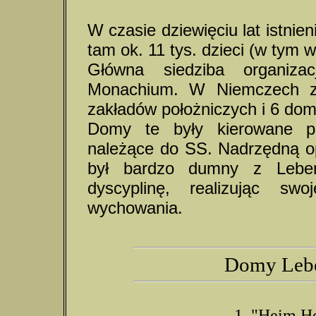
W czasie dziewięciu lat istnie
tam ok. 11 tys. dzieci (w tym
Główna siedziba organiza
Monachium. W Niemczech zn
zakładów położniczych i 6 do
Domy te były kierowane pr
należące do SS. Nadrzędną o
był bardzo dumny z Lebe
dyscyplinę, realizując sw
wychowania.
Domy Lebe
1.
"Heim H