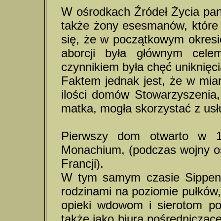
W ośrodkach Źródeł Życia pano
także żony esesmanów, które
się, że w początkowym okresie 
aborcji była głównym cel
czynnikiem była chęć uniknięcia
Faktem jednak jest, że w miarę
ilości domów Stowarzyszenia
matka, mogła skorzystać z usł
Pierwszy dom otwarto w 19
Monachium, (podczas wojny oś
Francji).
W tym samym czasie Sippenam
rodzinami na poziomie pułków
opieki wdowom i sierotom po
także jako biura pośredniczą