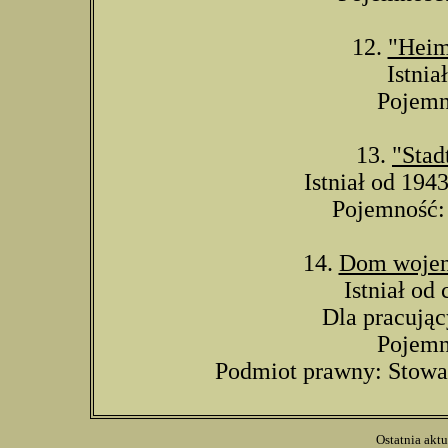
12.
"Heim
Istnia
Pojemn
13.
"Stad
Istniał od 194
Pojemność: 
14.
Dom wojen
Istniał od
Dla pracując
Pojemn
Podmiot prawny: Stowa
Ostatnia aktua