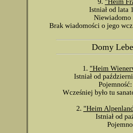
9.
"Heim Fr
Istniał od lata
Niewiadomo il
Brak wiadomości o jego wcz
Domy Leben
1.
"Heim Wiener
Istniał od październ
Pojemność: 
Wcześniej było tu sanat
2.
"Heim Alpenlan
Istniał od pa
Pojemnoś