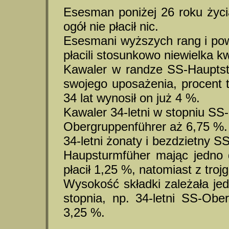
Esesman poniżej 26 roku życi
ogół nie płacił nic.
Esesmani wyższych rang i pow
płacili stosunkowo niewielka k
Kawaler w randze SS-Hauptstu
swojego uposażenia, procent 
34 lat wynosił on już 4 %.
Kawaler 34-letni w stopniu SS-
Obergruppenführer aż 6,75 %.
34-letni żonaty i bezdzietny S
Haupsturmfüher mając jedno d
płacił 1,25 %, natomiast z troj
Wysokość składki zależała je
stopnia, np. 34-letni SS-Ober
3,25 %.