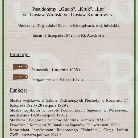
Pseudonimy: „Gucio”, „Kruk”, „Lut”
vel Gustaw Wroński vel Gustaw Kumorowicz..
Urodzony: 31 grudnia 1906 r., w Biskupicach, woj. lubelskie.
Zmarł: 1 listopada 1942 r., w KL Auschwitz.
Promocje:
Porucznik.: 1 stycznia 1935 r.
Podporucznik.: 15 lipca 1931 r.
Funkcje:
Służba wojskowa w Szkole Podchorążych Piechoty w Różanie.: 17
listopada 1928 - 28 sierpnia 1929 r.
Służba wojskowa w Szkole Podchorążych Saperów w Warszawie.:
październik 1929 - sierpień 1931 r.
Służba w 1 Batalionie Saperów (Modlin).: sierpień 1931 - ??
Dowódca 3 Kompanii 20 Batalionu Saperów.: ?? - wrzesień 1939 r.
Komendant Inspektoratu Rejonowego "Południe", Okręg Lublin
ZWZ.: pierwsza połowa 1941 r.