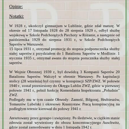
Opinie:
Notatki:
W 1928 r., ukończył gimnazjum w Lublinie, gdzie zdał maturę. W
okresie od 17 listopada 1928 do 28 sierpnia 1929 r., odbył służbę
wojskową w Szkole Podchorążych Piechoty w Różanie, a następnie od
października 1929 do sierpnia 1931 r., w Szkole Podchorążych
Saperów w Warszawie.
15 lipca 1931 r., otrzymał promocję do stopnia podporucznika służby
stałej saperów z przydziałem do 1 Batalionu Saperów w Modlinie. 1
stycznia 1935 r., otrzymał awans do stopnia porucznika służby stałej
saperów.
W Wojnie Obronnej 1939 r., był dowódcą 3 Kompanii Saperów 20
Batalionu Saperów. Walczył w obronie Warszawy. Po kapitulacji
stolicy (28 września) był czynny w konspiracji SZP/ZWZ. W połowie
1940 r., został przeniesiony do Okręgu Lublin ZWZ, gdzie w pierwszej
połowie 1941 r., pełnił funkcję Komendanta Inspektoratu „Południe”
ZWZ.
Podlegały mu w tym czasie Obwody: Zamość, Biłgoraj, Hrubieszów,
Tomaszów Lubelski i okresowo Krasnystaw. Pracą konspiracyjną na
podległym terenie kierował do połowy 1941 r.
Aresztowany przez gestapo i uwięziony. Po śledztwie, w ciężkim stanie
zdrowia został wywieziony do obozu koncentracyjnego Auschwitz,
gdzie został zamordowany w dniu 1 listopada 1942 r.