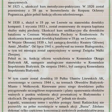
maszynowych.
W 1925 r., ukończył kurs metodyczno-praktyczny. W 1926 został
przeniesiony z 59 pp. w Inowrocławiu do Korpusu Ochrony
Pogranicza, gdzie pełnił funkcję oficera szkoleniowego.
W 1930 r., służył w 19 pp. we Lwowie na stanowisku dowódcy
kompanii. 1 stycznia 1933 r., został awansowany do stopnia kapitana
służby stałej piechoty. Ukończył kurs unifikacyjny dla dowódców
batalionu w Centrum Wyszkolenia Piechoty w Rembertowie. Po
ukończeniu kursu został dowódcą batalionu w 19 pp. we Lwowie.
W Wojnie Obronnej 1939 r., był zastępcą dowódcy Kwatery Głównej
Armii „Modlin”. Od lipca 1941 r., przebywał na terenie Białegostoku,
w tym też miesiącu został zaprzysiężony w szeregi Związku Walki
Zbrojnej.
Pełnił m. in. funkcję oficera wyszkolenia w Komendzie Okręgu
Białystok AK, następnie analogiczne stanowisko w Komendzie
Inspektoratu Białystok. Do sierpnia 1944 r., był zastępcą Komendanta
Inspektoratu Białystok.
W tym czasie został dowódcą 10 Pułku Ułanów Litewskich AK,
utworzonego w czerwcu 1944 r., na terenach Obwodów Białystok-
Miasto i Wołkowysk. Kierowane przez niego dowództwo pułku
przygotowało szczegółowe rozpoznanie i plany opanowania obiektów
ważnych z punktu widzenia akcji powstańczej w Białymstoku i
okolicach. Do ogłoszenia godziny „W” jednak nie doszło.
Łapanki, wzmożony terror i szybkie postępy Armii Radzieckiej nie
pozwoliły na pełne rozwinięcie w ramach akcji „Burza”. Zdołano
dokonać tylko częściowo koncentracji niektórych pododdziałów poza