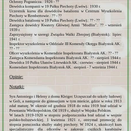
Ochrony Pogranicza.: 1926 - ??
Dowódca kompanii w 19 Pułku Piechoty (Lwów).: 1930 r.
Uczestnik kursu dla dowódców batalionu w Centrum Wyszkolenia
Piechoty w Rembertowie.: ?? - ??
Dowódca batalionu w 19 Pułku Piechoty (Lwów).: ?? - ??
Zastępca dowódcy Kwatery Głównej Armii "Modlin".: ?? - wrzesień
1939 r.
Zaprzysiężony w szeregi Związku Walki Zbrojnej (Białystok).: lipiec
1941 r.
Inspektor wyszkolenia w Oddziale III Komendy Okręgu Białystok AK.:
?? - ??
Oficer wyszkolenia w Komendzie Inspektoratu Białystok AK.: ?? - ??
Zastępca Komendanta Inspektoratu Białystok AK.: ?? - sierpień 1944 r.
Dowódca 10 Pułku Ułanów Litewskich AK.: czerwiec - sierpień 1944 r.
Komendant Inspektoratu Białystok AK.: sierpień - 7 września 1944 r.
Opinie:
Notatki:
Syn Antoniego i Heleny z domu Kleiger. Uczęszczał do szkoły ludowej
w Goli, a następnie do gimnazjum w tym mieście, gdzie w roku 1913
zdał maturę. W okresie od grudnia 1918 do roku 1919 brał udział w
Powstaniu Wielkopolskim. Od 1919 r., służył w Wojsku Polskim.
W latach 1919-1920 w stopniu podporucznika brał udział w wojnie
polsko-bolszewickiej. 1 kwietnia 1921 r., otrzymał promocję do
stopnia porucznika służby stałej piechoty. W 1924 r., ukończył kurs
specjalistyczny dla oficerów w zakresie ciężkich karabinów