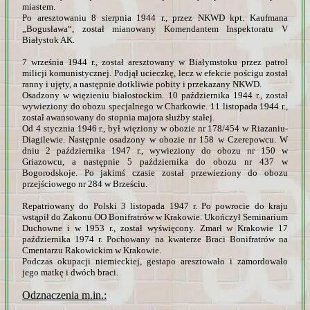
miastem.
Po aresztowaniu 8 sierpnia 1944 r., przez NKWD kpt. Kaufmana
„Bogusława“, został mianowany Komendantem Inspektoratu V
Białystok AK.
7 września 1944 r., został aresztowany w Białymstoku przez patrol
milicji komunistycznej. Podjął ucieczkę, lecz w efekcie pościgu został
ranny i ujęty, a następnie dotkliwie pobity i przekazany NKWD.
Osadzony w więzieniu białostockim. 10 października 1944 r., został
wywieziony do obozu specjalnego w Charkowie. 11 listopada 1944 r.,
został awansowany do stopnia majora służby stałej.
Od 4 stycznia 1946 r., był więziony w obozie nr 178/454 w Riazaniu-
Diagilewie. Następnie osadzony w obozie nr 158 w Czerepowcu. W
dniu 2 października 1947 r., wywieziony do obozu nr 150 w
Griazowcu, a następnie 5 października do obozu nr 437 w
Bogorodskoje. Po jakimś czasie został przewieziony do obozu
przejściowego nr 284 w Brześciu.
Repatriowany do Polski 3 listopada 1947 r. Po powrocie do kraju
wstąpił do Zakonu OO Bonifratrów w Krakowie. Ukończył Seminarium
Duchowne i w 1953 r., został wyświęcony. Zmarł w Krakowie 17
października 1974 r. Pochowany na kwaterze Braci Bonifratrów na
Cmentarzu Rakowickim w Krakowie.
Podczas okupacji niemieckiej, gestapo aresztowało i zamordowało
jego matkę i dwóch braci.
Odznaczenia m.in.: