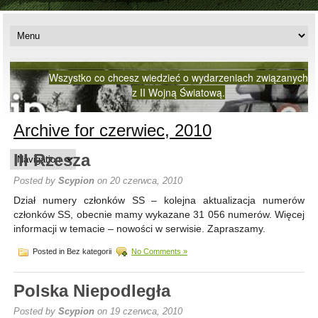
Wszystko co chcesz wiedzieć o wydarzeniach związanych
z II Wojną Światową.
Archive for czerwiec, 2010
III Rzesza
Posted by
Scypion
on 20 czerwca, 2010
Dział numery członków SS – kolejna aktualizacja numerów
członków SS, obecnie mamy wykazane 31 056 numerów. Więcej
informacji w temacie – nowości w serwisie. Zapraszamy.
Posted in Bez kategorii
No Comments »
Polska Niepodległa
Posted by
Scypion
on 19 czerwca, 2010