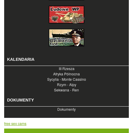
KALENDARIA
III Rzesza
Afryka Północna
Sycylia - Monte Cassino
Rzym - Alpy
Sekwana - Ren
DOKUMENTY
Dokumenty
free sex cams