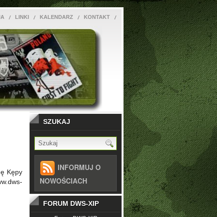
JA
LINKI
KALENDARZ
KONTAKT
SZUKAJ
INFORMUJ O
nę Kępy
NOWOŚCIACH
ww.dws-
FORUM DWS-XIP