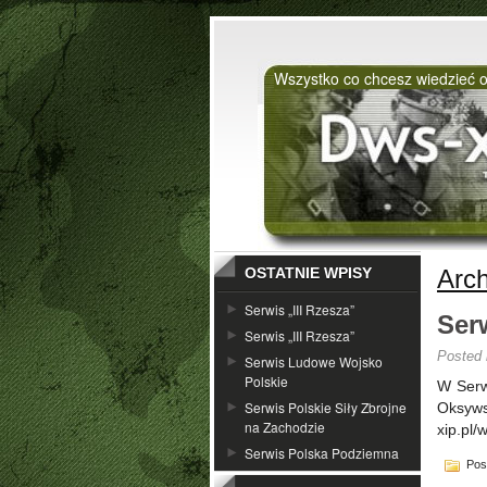
Wszystko co chcesz wiedzieć o
OSTATNIE WPISY
Arch
START
NOWOŚCI
Serwis „III Rzesza”
Ser
Serwis „III Rzesza”
Posted
Serwis Ludowe Wojsko
Polskie
W Serw
Serwis Polskie Siły Zbrojne
Oksyws
na Zachodzie
xip.pl
Serwis Polska Podziemna
Pos