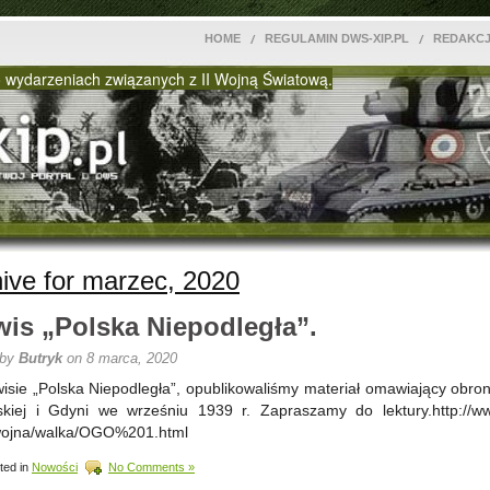
HOME
REGULAMIN DWS-XIP.PL
REDAKC
 wydarzeniach związanych z II Wojną Światową.
ive for marzec, 2020
wis „Polska Niepodległa”.
 by
Butryk
on 8 marca, 2020
isie „Polska Niepodległa”, opublikowaliśmy materiał omawiający obro
kiej i Gdyni we wrześniu 1939 r. Zapraszamy do lektury.http://w
/wojna/walka/OGO%201.html
ted in
Nowości
No Comments »