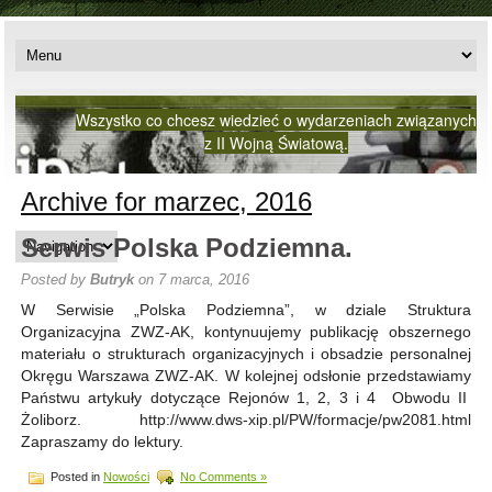
Wszystko co chcesz wiedzieć o wydarzeniach związanych
z II Wojną Światową.
Archive for marzec, 2016
Serwis Polska Podziemna.
Posted by
Butryk
on 7 marca, 2016
W Serwisie „Polska Podziemna”, w dziale Struktura
Organizacyjna ZWZ-AK, kontynuujemy publikację obszernego
materiału o strukturach organizacyjnych i obsadzie personalnej
Okręgu Warszawa ZWZ-AK. W kolejnej odsłonie przedstawiamy
Państwu artykuły dotyczące Rejonów 1, 2, 3 i 4 Obwodu II
Żoliborz. http://www.dws-xip.pl/PW/formacje/pw2081.html
Zapraszamy do lektury.
Posted in
Nowości
No Comments »