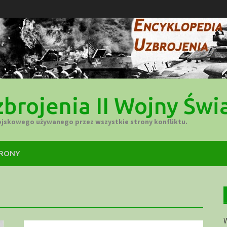
brojenia II Wojny Świ
ojskowego używanego przez wszystkie strony konfliktu.
TRONY
W