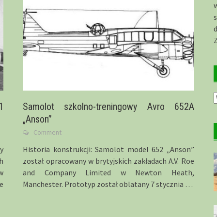
s
d
O
1
Samolot szkolno-treningowy Avro 652A
a
„Anson”
Comment
y
Historia konstrukcji: Samolot model 652 „Anson”
h
został opracowany w brytyjskich zakładach A.V. Roe
w
and Company Limited w Newton Heath,
e
Manchester. Prototyp został oblatany 7 stycznia
…