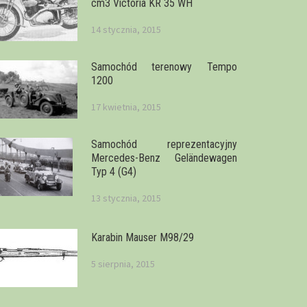
cm3 Victoria KR 35 WH
14 stycznia, 2015
Samochód terenowy Tempo
1200
17 kwietnia, 2015
Samochód reprezentacyjny
Mercedes-Benz Geländewagen
Typ 4 (G4)
13 stycznia, 2015
Karabin Mauser M98/29
5 sierpnia, 2015