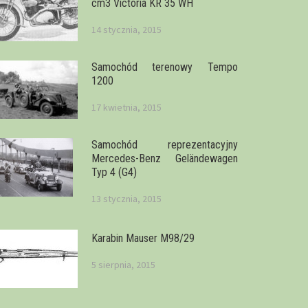
cm3 Victoria KR 35 WH
14 stycznia, 2015
Samochód terenowy Tempo
1200
17 kwietnia, 2015
Samochód reprezentacyjny
Mercedes-Benz Geländewagen
Typ 4 (G4)
13 stycznia, 2015
Karabin Mauser M98/29
5 sierpnia, 2015