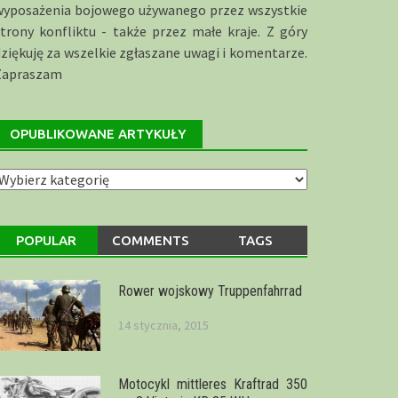
wyposażenia bojowego używanego przez wszystkie
trony konfliktu - także przez małe kraje. Z góry
ziękuję za wszelkie zgłaszane uwagi i komentarze.
Zapraszam
OPUBLIKOWANE ARTYKUŁY
publikowane
rtykuły
POPULAR
COMMENTS
TAGS
Rower wojskowy Truppenfahrrad
14 stycznia, 2015
Motocykl mittleres Kraftrad 350