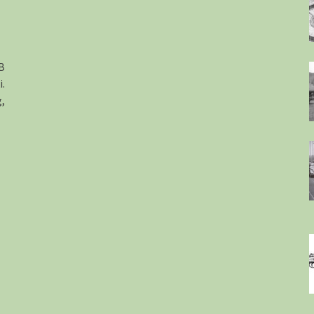
B
.
,