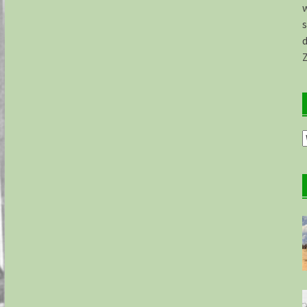
s
d
O
a