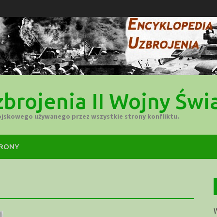
brojenia II Wojny Świ
ojskowego używanego przez wszystkie strony konfliktu.
TRONY
W