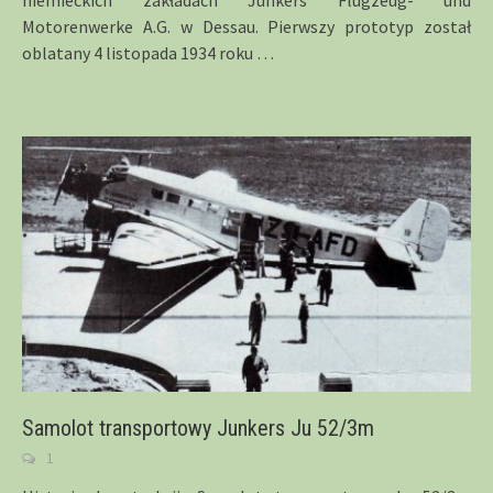
niemieckich zakładach Junkers Flugzeug- und
Motorenwerke A.G. w Dessau. Pierwszy prototyp został
oblatany 4 listopada 1934 roku
…
Samolot transportowy Junkers Ju 52/3m
1