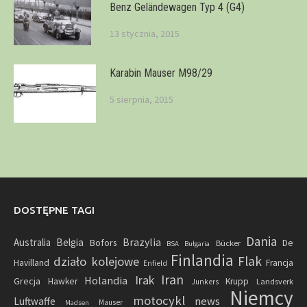
Benz Geländewagen Typ 4 (G4)
13 stycznia, 2015
Karabin Mauser M98/29
5 sierpnia, 2015
DOSTĘPNE TAGI
Dania
Brazylia
Australia
Belgia
Bofors
Bücker
De
BSA
Bułgaria
Finlandia
Flak
działo kolejowe
Havilland
Francja
Enfield
Iran
Irak
Holandia
Grecja
Hawker
Krupp
Landsverk
Junkers
Niemcy
motocykl
news
Luftwaffe
Mauser
Madsen