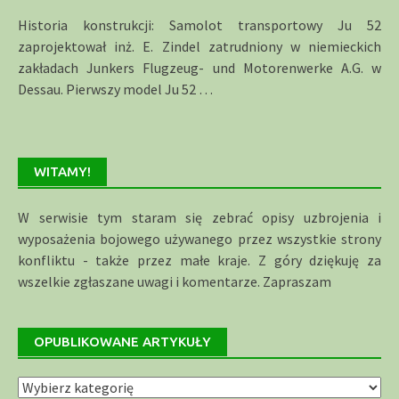
Historia konstrukcji: Samolot transportowy Ju 52
zaprojektował inż. E. Zindel zatrudniony w niemieckich
zakładach Junkers Flugzeug- und Motorenwerke A.G. w
Dessau. Pierwszy model Ju 52
…
WITAMY!
W serwisie tym staram się zebrać opisy uzbrojenia i
wyposażenia bojowego używanego przez wszystkie strony
konfliktu - także przez małe kraje. Z góry dziękuję za
wszelkie zgłaszane uwagi i komentarze. Zapraszam
OPUBLIKOWANE ARTYKUŁY
Opublikowane