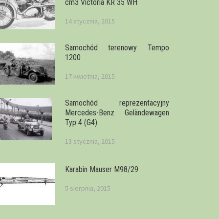
cm3 Victoria KR 35 WH
14 stycznia, 2015
Samochód terenowy Tempo
1200
17 kwietnia, 2015
Samochód reprezentacyjny
Mercedes-Benz Geländewagen
Typ 4 (G4)
13 stycznia, 2015
Karabin Mauser M98/29
5 sierpnia, 2015