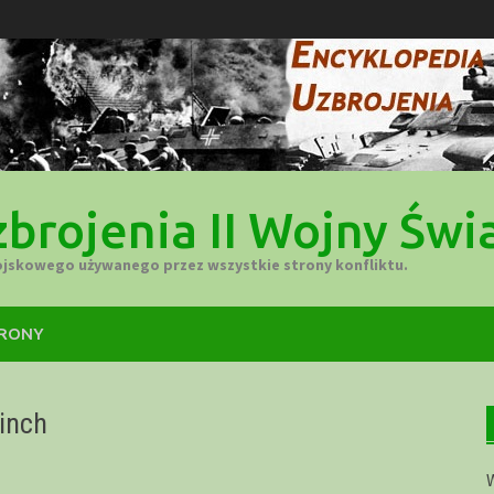
brojenia II Wojny Świ
ojskowego używanego przez wszystkie strony konfliktu.
TRONY
-inch
W