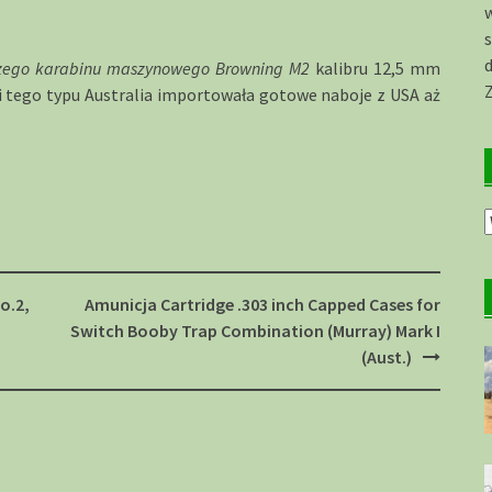
s
d
szego karabinu maszynowego Browning M2
kalibru 12,5 mm
i tego typu Australia importowała gotowe naboje z USA aż
O
a
o.2,
Amunicja Cartridge .303 inch Capped Cases for
Switch Booby Trap Combination (Murray) Mark I
(Aust.)