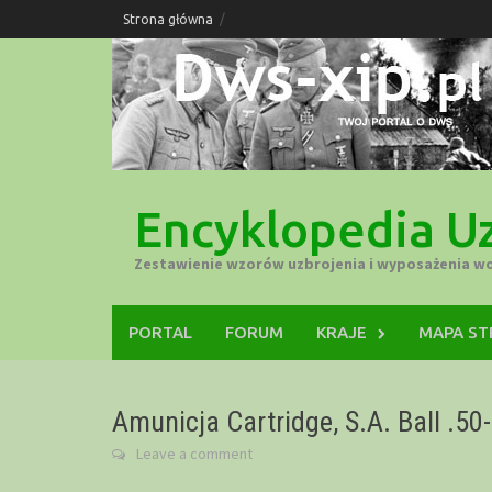
Skip
Strona główna
to
content
Encyklopedia Uz
Zestawienie wzorów uzbrojenia i wyposażenia w
PORTAL
FORUM
KRAJE
MAPA S
Amunicja Cartridge, S.A. Ball .50
Leave a comment