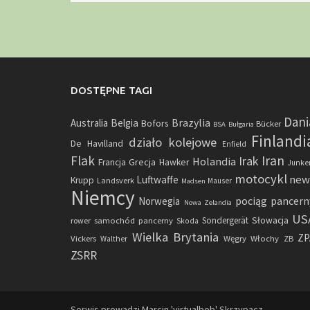
DOSTĘPNE TAGI
Dani
Brazylia
Australia
Belgia
Bofors
Bücker
BSA
Bułgaria
Finlandi
działo kolejowe
De Havilland
Enfield
Flak
Iran
Irak
Holandia
Grecja
Francja
Hawker
Junke
motocykl
new
Luftwaffe
Krupp
Landsverk
Mauser
Madsen
Niemcy
pociąg pancern
Norwegia
Nowa Zelandia
US
samochód pancerny
Sondergerät
Słowacja
rower
Skoda
Wielka Brytania
ZP
Vickers
Węgry
Włochy
ZB
Walther
ZSRR
Serwis prowadzi Marcin 'virtualbob' Skrzypacz