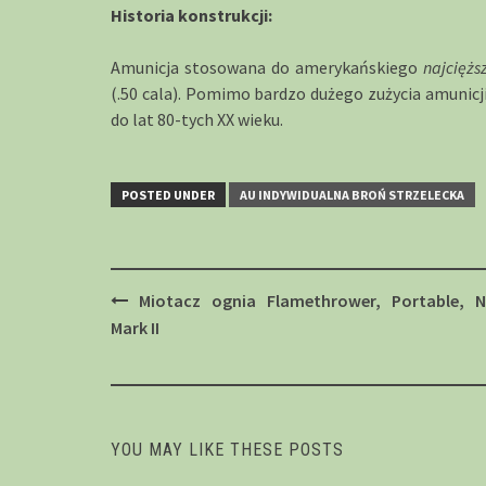
Historia konstrukcji:
Amunicja stosowana do amerykańskiego
najcięż
(.50 cala). Pomimo bardzo dużego zużycia amunicj
do lat 80-tych XX wieku.
POSTED UNDER
AU INDYWIDUALNA BROŃ STRZELECKA
Post
Miotacz ognia Flamethrower, Portable, N
navigation
Mark II
YOU MAY LIKE THESE POSTS