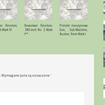
er Revolver,
Rewolwer Revolver,
Pistolet maszynowy
h Mark VI
.380-inch No. 2 Mark
Gun, Sub-Machine,
I**
Austen, 9mm Mark I
.
Wymagane pola są oznaczone
*