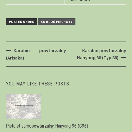
POSTED UNDER
CN BROŃ PIECHOTY
Post
Karabin powtarzalny
Karabin powtarzalny
navigation
Hanyang 88 (Typ 88)
(Arisaka)
YOU MAY LIKE THESE POSTS
Pistolet samopowtarzalny Hanyang 96 (C96)